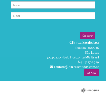
Clínica Sentidos:
Rua Rio Doce, 76
São Lucas
30240220
-
Belo Horizonte
/
MG
,
Brasil
31 3227-2929
contato@clinicasentidos.com.br
Ver Mapa